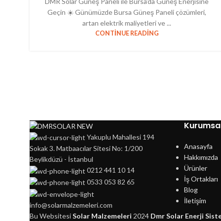
DMR Solar Güneş Paneli ile Bursa’da Güneş Enerjisine
Geçin ☀️ Günümüzde Bursa Güneş Paneli çözümleri,
artan elektrik maliyetleri ve ...
CONTINUE READING
Kurumsa
Yakuplu Mahallesi 194
Anasayfa
Sokak 3. Matbaacılar Sitesi No: 1/200
Hakkımızda
Beylikdüzü - İstanbul
Ürünler
0212 441 10 14
İş Ortakları
0533 053 82 65
Blog
İletişim
info@solarmalzemeleri.com
Bu Websitesi
Solar Malzemeleri
2024
Dmr Solar Enerji Sist