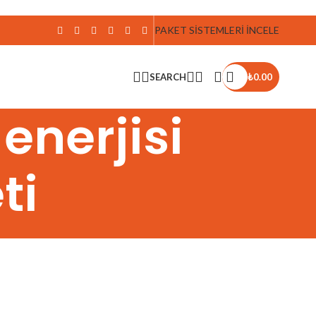
PAKET SİSTEMLERİ İNCELE
SEARCH
₺
0.00
enerjisi
ti