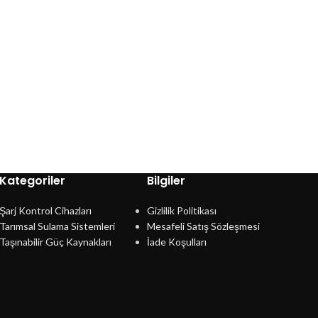
Kategoriler
Bilgiler
Şarj Kontrol Cihazları
Gizlilik Politikası
Tarımsal Sulama Sistemleri
Mesafeli Satış Sözleşmesi
Taşınabilir Güç Kaynakları
İade Koşulları