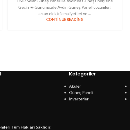
DMR Solar Güneş Paneli ile Aydın’da Güneş Enerjisine
Geçin ☀️ Günümüzde Aydın Güneş Paneli çözümleri,
artan elektrik maliyetleri ve ...
CONTINUE READING
l
Kategoriler
Aküler
Güneş Paneli
İnverterler
emleri Tüm Hakları Saklıdır
.