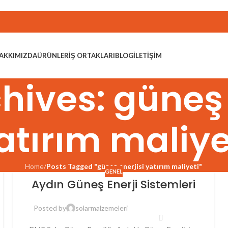
AKKIMIZDA
ÜRÜNLER
İŞ ORTAKLARI
BLOG
İLETIŞIM
hives: güneş 
atırım maliye
Home
/
Posts Tagged "güneş enerjisi yatırım maliyeti"
GENEL
Aydın Güneş Enerji Sistemleri
Posted by
solarmalzemeleri