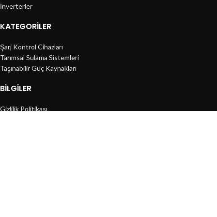
İnverterler
KATEGORILER
Şarj Kontrol Cihazları
Tarımsal Sulama Sistemleri
Taşınabilir Güç Kaynakları
BILGILER
Gizlilik Politikası
Mesafeli Satış Sözleşmesi
İade Koşulları
Bu Websitesi
Solar Malzemeleri
2024
Dmr Solar Enerji Sistemleri
Tüm Hakları Saklıdır
.
Shop
Filters