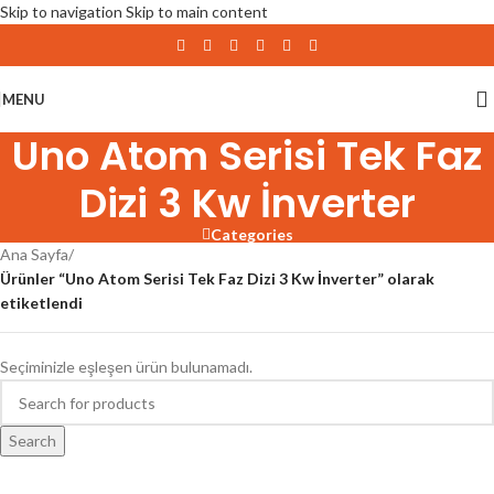
Skip to navigation
Skip to main content
MENU
Uno Atom Serisi Tek Faz
Dizi 3 Kw İnverter
Categories
Ana Sayfa
/
Ürünler “Uno Atom Serisi Tek Faz Dizi 3 Kw İnverter” olarak
etiketlendi
Seçiminizle eşleşen ürün bulunamadı.
Search