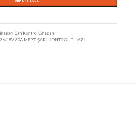
SEPETE EKLE
hazları
,
Şarj Kontrol Cihazları
/36/48V 80A MPPT ŞARJ KONTROL CİHAZI