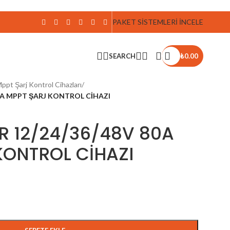
PAKET SİSTEMLERİ İNCELE
SEARCH
₺
0.00
ppt Şarj Kontrol Cihazları
/
0A MPPT ŞARJ KONTROL CİHAZI
R 12/24/36/48V 80A
KONTROL CİHAZI