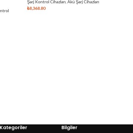
Şarj Kontrol Cihazları
,
Akü Şarj Cihazları
₺
8,368.80
ntrol
Sepete 
Have
Kont
(MP
Şarj Kon
₺
15,216
Kategoriler
Bilgiler