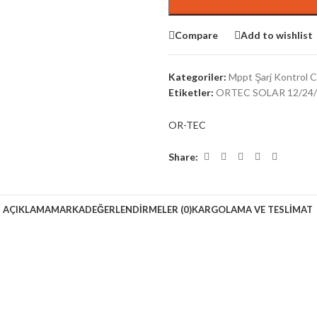
Compare
Add to wishlist
Kategoriler:
Mppt Şarj Kontrol Ci
Etiketler:
ORTEC SOLAR 12/24
OR-TEC
Share:
AÇIKLAMA
MARKA
DEĞERLENDIRMELER (0)
KARGOLAMA VE TESLIMAT