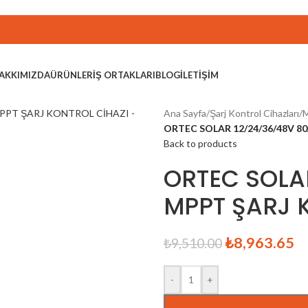
AKKIMIZDA
ÜRÜNLER
İŞ ORTAKLARI
BLOG
İLETIŞIM
Ana Sayfa
/
Şarj Kontrol Cihazları
/
M
ORTEC SOLAR 12/24/36/48V 8
Back to products
ORTEC SOLA
MPPT ŞARJ 
₺
8,963.65
₺
9,510.00
-
+