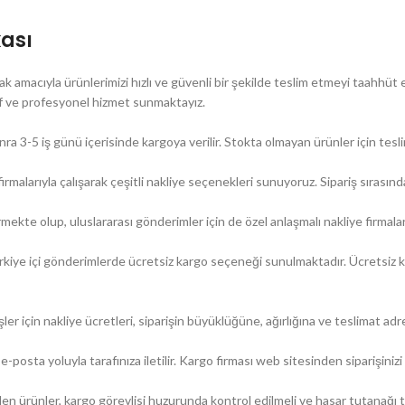
kası
macıyla ürünlerimizi hızlı ve güvenli bir şekilde teslim etmeyi taahhüt e
af ve profesyonel hizmet sunmaktayız.
a 3-5 iş günü içerisinde kargoya verilir. Stokta olmayan ürünler için teslim
firmalarıyla çalışarak çeşitli nakliye seçenekleri sunuyoruz. Sipariş sırasınd
te olup, uluslararası gönderimler için de özel anlaşmalı nakliye firmaları
n Türkiye içi gönderimlerde ücretsiz kargo seçeneği sunulmaktadır. Ücrets
 için nakliye ücretleri, siparişin büyüklüğüne, ağırlığına ve teslimat adres
-posta yoluyla tarafınıza iletilir. Kargo firması web sitesinden siparişinizi 
n ürünler, kargo görevlisi huzurunda kontrol edilmeli ve hasar tutanağı tu