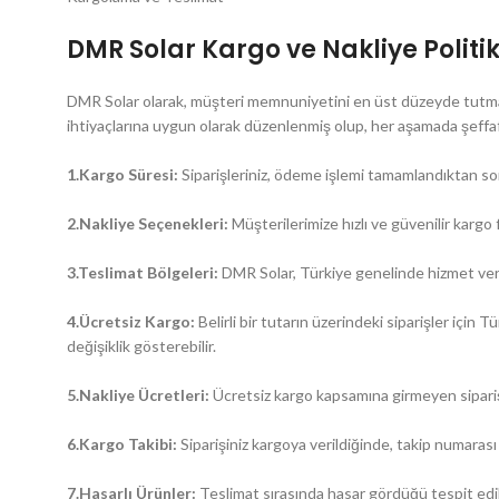
DMR Solar Kargo ve Nakliye Politi
DMR Solar olarak, müşteri memnuniyetini en üst düzeyde tutmak a
ihtiyaçlarına uygun olarak düzenlenmiş olup, her aşamada şeff
1.Kargo Süresi:
Siparişleriniz, ödeme işlemi tamamlandıktan sonr
2.Nakliye Seçenekleri:
Müşterilerimize hızlı ve güvenilir kargo 
3.Teslimat Bölgeleri:
DMR Solar, Türkiye genelinde hizmet vermek
4.Ücretsiz Kargo:
Belirli bir tutarın üzerindeki siparişler içi
değişiklik gösterebilir.
5.Nakliye Ücretleri:
Ücretsiz kargo kapsamına girmeyen siparişler
6.Kargo Takibi:
Siparişiniz kargoya verildiğinde, takip numarası e
7.Hasarlı Ürünler:
Teslimat sırasında hasar gördüğü tespit edile