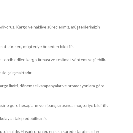
diyoruz. Kargo ve nakliye süreçlerimiz, müşterilerimizin
at süreleri, müşteriye önceden bildirilir.
a tercih edilen kargo firması ve teslimat yöntemi seçilebilir.
 ile çalışmaktadır.
iz kargo limiti, dönemsel kampanyalar ve promosyonlara göre
ine göre hesaplanır ve sipariş sırasında müşteriye bildirilir.
kolayca takip edebilirsiniz.
tulmalıdır. Hasarlı ürünler, en kısa sürede tarafımızdan