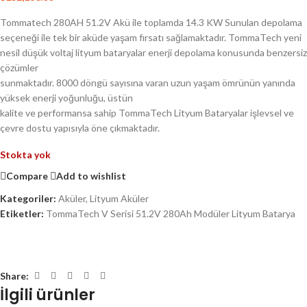
Tommatech 280AH 51.2V Akü ile toplamda 14.3 KW Sunulan depolama
seçeneği ile tek bir aküde yaşam fırsatı sağlamaktadır. TommaTech yeni
nesil düşük voltaj lityum bataryalar enerji depolama konusunda benzersiz
çözümler
sunmaktadır. 8000 döngü sayısına varan uzun yaşam ömrünün yanında
yüksek enerji yoğunluğu, üstün
kalite ve performansa sahip TommaTech Lityum Bataryalar işlevsel ve
çevre dostu yapısıyla öne çıkmaktadır.
Stokta yok
Compare
Add to wishlist
Kategoriler:
Aküler
,
Lityum Aküler
Etiketler:
TommaTech V Serisi 51.2V 280Ah Modüler Lityum Batarya
Share:
İlgili ürünler