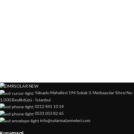
Yakuplu Mahallesi 194 Sokak 3. Matbaacılar Sitesi No:
1/200 Beylikdüzü - İstanbul
0212 441 10 14
0533 053 82 65
info@solarmalzemeleri.com
Kurumsal